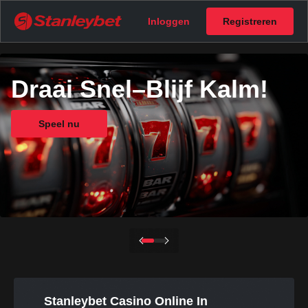
Inloggen
Registreren
Draai Snel–Blijf Kalm!
Speel nu
Stanleybet Casino Online In