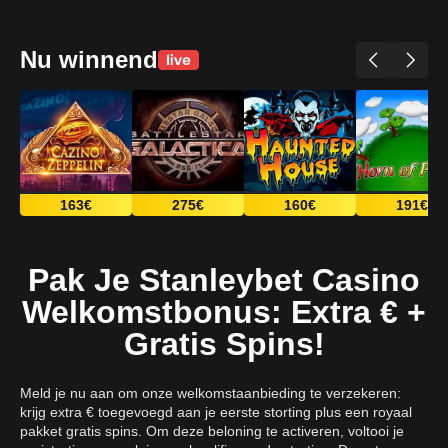
Nu winnend
163€
275€
160€
191€
Pak Je Stanleybet Casino
Welkomstbonus: Extra € +
Gratis Spins!
Meld je nu aan om onze welkomstaanbieding te verzekeren:
krijg extra € toegevoegd aan je eerste storting plus een royaal
pakket gratis spins. Om deze beloning te activeren, voltooi je