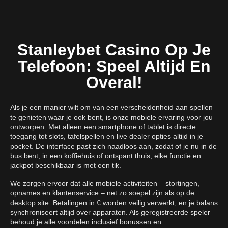
Stanleybet Casino Op Je
Telefoon: Speel Altijd En
Overal!
Als je een manier wilt om van een verscheidenheid aan spellen
te genieten waar je ook bent, is onze mobiele ervaring voor jou
ontworpen. Met alleen een smartphone of tablet is directe
toegang tot slots, tafelspellen en live dealer opties altijd in je
pocket. De interface past zich naadloos aan, zodat of je nu in de
bus bent, in een koffiehuis of ontspant thuis, elke functie en
jackpot beschikbaar is met een tik.
We zorgen ervoor dat alle mobiele activiteiten – stortingen,
opnames en klantenservice – net zo soepel zijn als op de
desktop site. Betalingen in € worden veilig verwerkt, en je balans
synchroniseert altijd over apparaten. Als geregistreerde speler
behoud je alle voordelen inclusief bonussen en