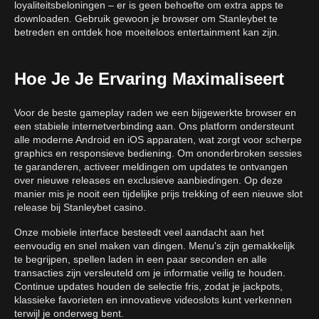
loyaliteitsbeloningen – er is geen behoefte om extra apps te
downloaden. Gebruik gewoon je browser om Stanleybet te
betreden en ontdek hoe moeiteloos entertainment kan zijn.
Hoe Je Je Ervaring Maximaliseert
Voor de beste gameplay raden we een bijgewerkte browser en
een stabiele internetverbinding aan. Ons platform ondersteunt
alle moderne Android en iOS apparaten, wat zorgt voor scherpe
graphics en responsieve bediening. Om ononderbroken sessies
te garanderen, activeer meldingen om updates te ontvangen
over nieuwe releases en exclusieve aanbiedingen. Op deze
manier mis je nooit een tijdelijke prijs trekking of een nieuwe slot
release bij Stanleybet casino.
Onze mobiele interface besteedt veel aandacht aan het
eenvoudig en snel maken van dingen. Menu's zijn gemakkelijk
te begrijpen, spellen laden in een paar seconden en alle
transacties zijn versleuteld om je informatie veilig te houden.
Continue updates houden de selectie fris, zodat je jackpots,
klassieke favorieten en innovatieve videoslots kunt verkennen
terwijl je onderweg bent.