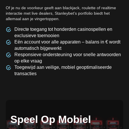
Of je nu de voorkeur geeft aan blackjack, roulette of realtime
interactie met live dealers, Stanleybet's portfolio biedt het
allemaal aan je vingertoppen.
Directe toegang tot honderden casinospellen en
exclusieve toernooien
Eén account voor alle apparaten – balans in € wordt
automatisch bijgewerkt
Responsieve ondersteuning voor snelle antwoorden
op elke vraag
Toegewijd aan veilige, mobiel geoptimaliseerde
transacties
Speel Op Mobiel