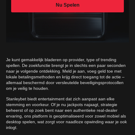
Nu Spelen
Je kunt gemakkelijk bladeren op provider, type of trending
spellen. De zoekfunctie brengt je in slechts een paar seconden
naar je volgende ontdekking. Meld je aan, voeg geld toe met
lokale betalingsmethoden en krijg direct toegang tot de actie –
allemaal beschermd door versleutelde beveiligingsprotocollen
om je veilig te houden.
Stanleybet biedt entertainment dat zich aanpast aan elke
stemming en voorkeur. Of je nu jackpots najaagt, strategie
beheerst of op zoek bent naar een authentieke real-dealer
ervaring, ons platform is geoptimaliseerd voor zowel mobiel als
desktop spelen, wat zorgt voor naadloze opwinding waar je ook
inlogt.