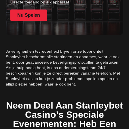
Directe toegang op elk apparaat
Nu Spelen
Je veiligheid en tevredenheid blijven onze topprioriteit.
Stanleybet beschermt alle stortingen en opnames, waar je ook
bent, door geavanceerde beveiligingsprotocollen te gebruiken.
Als je hulp nodig hebt, is ons ondersteuningsteam 24/7
beschikbaar en kun je ze direct bereiken vanaf je telefoon. Met
Stanleybet casino kun je zonder problemen spellen spelen en
altijd plezier hebben, waar je ook bent.
Neem Deel Aan Stanleybet
Casino's Speciale
Evenementen: Heb Een