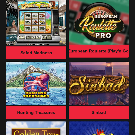
Waarom Stanleybet Casino De Voorkeurskeuze Is
Stanleybet Casino Op Je Telefoon: Speel Altijd En
Overal!
Hoe Je Je Ervaring Maximaliseert
Neem Deel Aan Stanleybet Casino's Speciale
Evenementen: Heb Een Geweldige Tijd Op Nederland
European Roulette (Play'n Go)
Feestelijkheden!
Safari Madness
Hoe Je Het Meeste Uit Onze Vakantie Deals Haalt
Sluit Je Aan Bij De Stanleybet Casino Winnaars: Spelers
In Nederland Verdienen Geld!
Hoe Je Ervoor Zorgt Dat Je Een Van De Winnaars Bent
Registratie- En Stortingsproces Bij Stanleybet
Beschikbare Spellen En Casino Aanbiedingen
Hunting Treasures
Sinbad