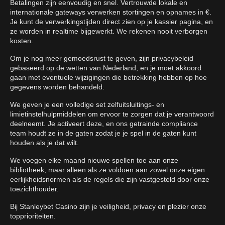
Betalingen zijn eenvoudig en snel. Vertrouwde lokale en
internationale gateways verwerken stortingen en opnames in €.
Je kunt de verwerkingstijden direct zien op je kassier pagina, en
ze worden in realtime bijgewerkt. We rekenen nooit verborgen
kosten.
Om je nog meer gemoedsrust te geven, zijn privacybeleid
gebaseerd op de wetten van Nederland, en je moet akkoord
gaan met eventuele wijzigingen die betrekking hebben op hoe
gegevens worden behandeld.
We geven je een volledige set zelfuitsluitings- en
limietinstelhulpmiddelen om ervoor te zorgen dat je verantwoord
deelneemt. Je activeert deze, en ons getrainde compliance
team houdt ze in de gaten zodat je je spel in de gaten kunt
houden als je dat wilt.
We voegen elke maand nieuwe spellen toe aan onze
bibliotheek, maar alleen als ze voldoen aan zowel onze eigen
eerlijkheidsnormen als de regels die zijn vastgesteld door onze
toezichthouder.
Bij Stanleybet Casino zijn je veiligheid, privacy en plezier onze
topprioriteiten.