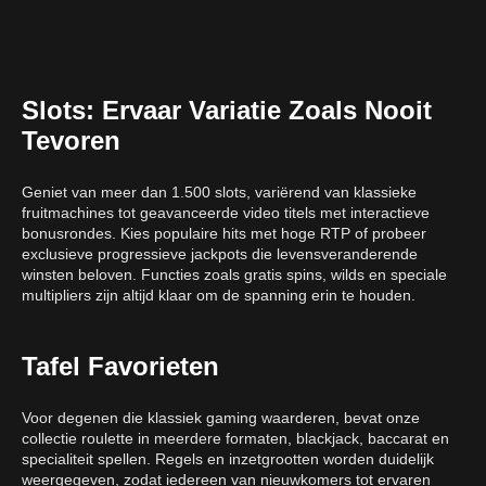
Slots: Ervaar Variatie Zoals Nooit
Tevoren
Geniet van meer dan 1.500 slots, variërend van klassieke
fruitmachines tot geavanceerde video titels met interactieve
bonusrondes. Kies populaire hits met hoge RTP of probeer
exclusieve progressieve jackpots die levensveranderende
winsten beloven. Functies zoals gratis spins, wilds en speciale
multipliers zijn altijd klaar om de spanning erin te houden.
Tafel Favorieten
Voor degenen die klassiek gaming waarderen, bevat onze
collectie roulette in meerdere formaten, blackjack, baccarat en
specialiteit spellen. Regels en inzetgrootten worden duidelijk
weergegeven, zodat iedereen van nieuwkomers tot ervaren